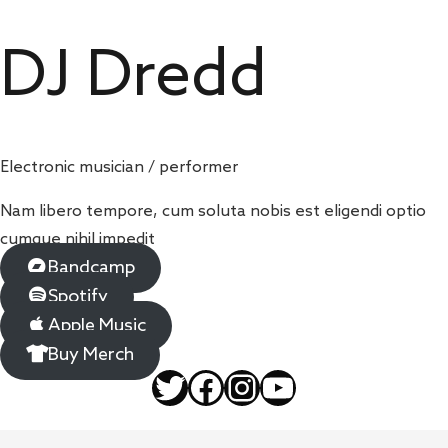
DJ Dredd
Electronic musician / performer
Nam libero tempore, cum soluta nobis est eligendi optio
cumque nihil impedit
Bandcamp
Spotify
Apple Music
Buy Merch
Twitter
Facebook
Instagram
YouTube